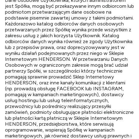
Dane osobowe Użytkownika, których administratorem
jest Spółka, mogą być przekazywane innym odbiorcom lub
podmiotom przetwarzającym dane osobowe na
podstawie pisemnie zawartej umowy z takimi podmiotami.
Każdorazowo katalog odbiorców danych osobowych
przetwarzanych przez Spółkę wynika przede wszystkim z
zakresu usług z jakich korzysta Użytkownik. Katalog
odbiorców danych wynika również ze zgody Użytkownika
lub z przepisów prawa, oraz doprecyzowywany jest w
wyniku działań podejmowanych przez niego w Sklepie
Internetowym HENDERSON. W przetwarzaniu Danych
Osobowych w ograniczonym zakresie mogą brać udział
partnerzy Spółki, w szczególności którzy technicznie
pomagają sprawnie prowadzić Sklep Internetowy
HENDERSON, oraz inne kanały komunikacji z klientami
(np. prowadzą obsługę FACEBOOK lub INSTAGRAM,
pomagają w kampaniach marketingowych), dostawcy
usług hostingu lub usług teleinformatycznych,
przewoźnicy lub pośrednicy realizujący przesyłki
zamówień, podmioty obsługujące płatności elektroniczne
lub płatności kartą płatniczą w Sklepie Internetowym
HENDERSON, przedsiębiorstwa, które serwisują
oprogramowanie, wspierają Spółkę w kampaniach
marketingowych, jak również dostawcy usług prawnych i