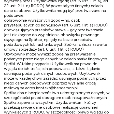
wyrażoną przez Użytkownika zgodę (art. 6 ust. 1 lit. a), art.
22 ust. 2 lit. c) RODO). W pozostałych (innych) celach
dane osobowe Użytkownika mogą być przetwarzane na
podstawie:
dobrowolnie wyrażonych zgód – np. osób
przystępujących do konkursów (art. 6 ust. 1 lit. a) RODO);
obowiązujących przepisów prawa – gdy przetwarzanie
jest niezbędne do wypełnienia obowiązku prawnego
ciążącego na Spółce, np. gdy na bazie przepisów
podatkowych lub rachunkowych Spółka rozlicza zawarte
umowy sprzedaży (art. 6 ust. 1 lit. c) RODO).
Użytkownik może wyrazić zgodę na przetwarzanie
podanych przez niego danych w celach marketingowych
Spółki. W takim przypadku Użytkownik ma prawo do
wglądu do ich treści, ich poprawiania, a także żądanie
usunięcia podanych danych osobowych. Użytkownik
może w każdej chwili zażądać usunięcia podanych przez
niego danych osobowych poprzez wysłanie drogą
mailową na adres
kontakt@henderson.pl
Spółka dba o bezpieczeństwo udostępnionych danych, w
szczególności przed dostępem osób nieupoważnionych.
Spółka zapewnia wszystkim Użytkownikom, którzy
przekażą swoje dane osobowe realizację uprawnień
wynikających z RODO, w szczególności prawo wglądu do