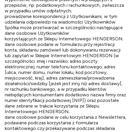
przepisów, np. podatkowych i rachunkowych, zwłaszcza
w przypadku umów odpłatnych;
prowadzenie korespondencji z Użytkownikami, w tym
udzielania odpowiedzi na wiadomości Użytkowników.
Spółka może przetwarzać w szczególności następujące
dane osobowe Użytkowników:
korzystających ze Sklepu Internetowego HENDERSON:
dane osobowe podane w formularzu przy rejestracji
konta, składaniu zamówień lub dokonywaniu rezerwacji
lub zapytań w Sklepie Internetowym HENDERSON (w
szczególności: imię i nazwisko; adres poczty
elektronicznej; numer telefonu kontaktowego; adres
[ulica, numer domu, numer lokalu, kod pocztowy,
miejscowość, kraj], adres zamieszkania/prowadzenia
działalności/siedziby [jeżeli jest inny niż adres dostawy],
nr rachunku bankowego, a w przypadku klientów
niebędących konsumentami dodatkowo nazwa firmy oraz
numer identyfikacji podatkowej [NIP]) oraz pozostałe
dane zebrane w trakcie korzystania ze Sklepu
Internetowego HENDERSON;
dane osobowe podane w celu korzystania z Newslettera,
podawane podczas korzystania z formularza
kontaktowego czy przekazywane podczas składania