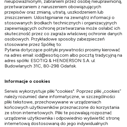
nieupoważnionym, zabraniem przez osobę nieuprawnioną,
przetwarzaniem z naruszeniem obowiązujących
przepisów oraz zmianą, utratą, uszkodzeniem lub
zniszczeniem. Udostępnianie na zewnątrz informacji o
stosowanych środkach technicznych i organizacyjnych
zapewniających ochronę przetwarzania może osłabić ich
skuteczność przez co zagraża właściwej ochronie danych
osobowych. Przykładowe sposoby zabezpieczeń
stosowane przez Spółkę to:
Pytania dotyczące polityki prywatności prosimy kierować
na adres email:
iod@esotiq.com
albo pocztą tradycyjną na
adres spółki: ESOTIQ & HENDERSON S.A. ul.
Budowlanych 31C, 80-298 Gdańsk.
Informacje o cookies
Serwis wykorzystuje pliki "cookies". Poprzez pliki „cookies”
należy rozumieć dane informatyczne, w szczególności
pliki tekstowe, przechowywane w urządzeniach
końcowych użytkowników przeznaczone do korzystania
ze stron internetowych. Pliki te pozwalają rozpoznać
urządzenie użytkownika i odpowiednio wyświetlić stronę
internetową dostosowaną do jego indywidualnych