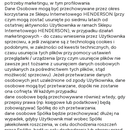
potrzeby marketingu, w tym profilowania.
Dane Osobowe mogą być przechowywane przez okres
korzystania ze Sklepu Internetowego HENDERSON (przy
czym mogą zostać usunięte po siedmiu latach od
ostatniej aktywności Użytkownika w ramach Sklepu
Internetowego HENDERSON), w przypadku działań
marketingowych - do czasu wniesienia przez Użytkownika
sprzeciwu, a jeśli związane są z technologią cookies i
podobnymi, w zależności od kwestii technicznych, do
czasu usunięcia tych plików przy pomocy ustawień
przeglądarki / urządzenia (przy czym usunięcie plików nie
zawsze jest tożsame z usunięciem danych osobowych
uzyskanych za pośrednictwem tych plików, stąd
możliwość sprzeciwu). Jeżeli przetwarzanie danych
osobowych jest uzależnione od zgody Użytkownika, dane
osobowe mogą być przetwarzane, dopóki nie zostanie
ona cofnięta. W każdym przypadku:
dane osobowe będą przechowywane również wtedy, gdy
przepisy prawa (np. księgowe lub podatkowe) będą
zobowiązywać Spółkę do ich przetwarzania;
dane osobowe Spółka będzie przechowywać dłużej na
wypadek, gdyby Użytkownik miał wobec Spółki
jakiekolwiek roszczenia, w celu dochodzenia roszczeń
przez Spółkę, bądź w celu dochodzenia lub obrony przed