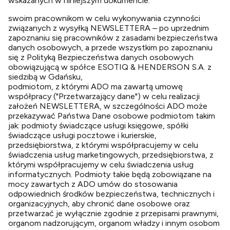
wskazanych w niniejszym dokumencie:
swoim pracownikom w celu wykonywania czynności
związanych z wysyłką NEWSLETTERA – po uprzednim
zapoznaniu się pracowników z zasadami bezpieczeństwa
danych osobowych, a przede wszystkim po zapoznaniu
się z Polityką Bezpieczeństwa danych osobowych
obowiązującą w spółce ESOTIQ & HENDERSON S.A. z
siedzibą w Gdańsku,
podmiotom, z którymi ADO ma zawartą umowę
współpracy ("Przetwarzający dane") w celu realizacji
założeń NEWSLETTERA, w szczególności ADO może
przekazywać Państwa Dane osobowe podmiotom takim
jak: podmioty świadczące usługi księgowe, spółki
świadczące usługi pocztowe i kurierskie,
przedsiębiorstwa, z którymi współpracujemy w celu
świadczenia usług marketingowych, przedsiębiorstwa, z
którymi współpracujemy w celu świadczenia usług
informatycznych. Podmioty takie będą zobowiązane na
mocy zawartych z ADO umów do stosowania
odpowiednich środków bezpieczeństwa, technicznych i
organizacyjnych, aby chronić dane osobowe oraz
przetwarzać je wyłącznie zgodnie z przepisami prawnymi,
organom nadzorującym, organom władzy i innym osobom