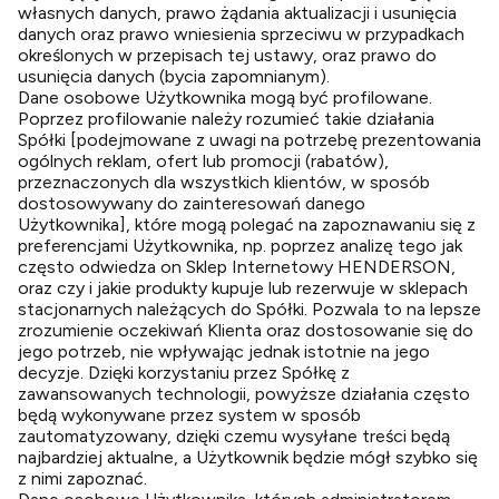
własnych danych, prawo żądania aktualizacji i usunięcia
danych oraz prawo wniesienia sprzeciwu w przypadkach
określonych w przepisach tej ustawy, oraz prawo do
usunięcia danych (bycia zapomnianym).
Dane osobowe Użytkownika mogą być profilowane.
Poprzez profilowanie należy rozumieć takie działania
Spółki [podejmowane z uwagi na potrzebę prezentowania
ogólnych reklam, ofert lub promocji (rabatów),
przeznaczonych dla wszystkich klientów, w sposób
dostosowywany do zainteresowań danego
Użytkownika], które mogą polegać na zapoznawaniu się z
preferencjami Użytkownika, np. poprzez analizę tego jak
często odwiedza on Sklep Internetowy HENDERSON,
oraz czy i jakie produkty kupuje lub rezerwuje w sklepach
stacjonarnych należących do Spółki. Pozwala to na lepsze
zrozumienie oczekiwań Klienta oraz dostosowanie się do
jego potrzeb, nie wpływając jednak istotnie na jego
decyzje. Dzięki korzystaniu przez Spółkę z
zawansowanych technologii, powyższe działania często
będą wykonywane przez system w sposób
zautomatyzowany, dzięki czemu wysyłane treści będą
najbardziej aktualne, a Użytkownik będzie mógł szybko się
z nimi zapoznać.