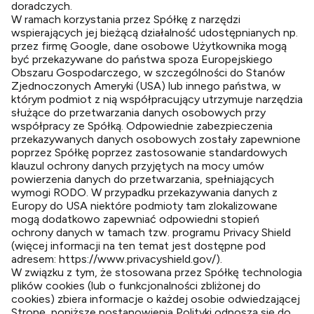
doradczych.
W ramach korzystania przez Spółkę z narzędzi
wspierających jej bieżącą działalność udostępnianych np.
przez firmę Google, dane osobowe Użytkownika mogą
być przekazywane do państwa spoza Europejskiego
Obszaru Gospodarczego, w szczególności do Stanów
Zjednoczonych Ameryki (USA) lub innego państwa, w
którym podmiot z nią współpracujący utrzymuje narzędzia
służące do przetwarzania danych osobowych przy
współpracy ze Spółką. Odpowiednie zabezpieczenia
przekazywanych danych osobowych zostały zapewnione
poprzez Spółkę poprzez zastosowanie standardowych
klauzul ochrony danych przyjętych na mocy umów
powierzenia danych do przetwarzania, spełniających
wymogi RODO. W przypadku przekazywania danych z
Europy do USA niektóre podmioty tam zlokalizowane
mogą dodatkowo zapewniać odpowiedni stopień
ochrony danych w tamach tzw. programu Privacy Shield
(więcej informacji na ten temat jest dostępne pod
adresem: https://www.privacyshield.gov/).
W związku z tym, że stosowana przez Spółkę technologia
plików cookies (lub o funkcjonalności zbliżonej do
cookies) zbiera informacje o każdej osobie odwiedzającej
Stronę, poniższe postanowienia Polityki odnoszą się do