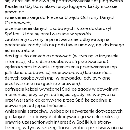
się z brakiem możliwości podtrzymywania sesji logowania.
Każdemu Użytkownikowi przysługuje w każdym czasie
prawo do:
wniesienia skargi do Prezesa Urzędu Ochrony Danych
Osobowych;
przenoszenia danych osobowych, które dostarczył
Spółce i które są przetwarzane w sposób
zautomatyzowany, a przetwarzanie odbywa się na
podstawie zgody lub na podstawie umowy, np. do innego
administratora;
dostępu do danych osobowych (w tym np. otrzymania
informacji, które dane osobowe są przetwarzane);
żądania sprostowania i ograniczenia przetwarzania (np.
jeśli dane osobowe są nieprawidłowe) lub usunięcia
danych osobowych (np. w przypadku, gdy były one
przetwarzane niezgodnie z prawem);
cofnięcia każdej wyrażonej Spółce zgody w dowolnym
momencie, przy czym cofnięcie zgody nie wpływa na
przetwarzanie dokonywane przez Spółkę zgodnie z
prawem przed jej cofnięciem;
wniesienia sprzeciwu wobec przetwarzania dotyczących
go danych osobowych dokonywanego w celu realizacji
prawnie uzasadnionych interesów Spółki lub strony
trzeciej, w tym w szczególności wobec przetwarzania na