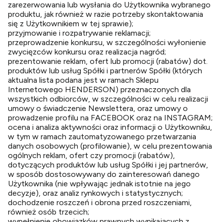
zarezerwowania lub wysłania do Użytkownika wybranego
produktu, jak również w razie potrzeby skontaktowania
się z Użytkownikiem w tej sprawie);
przyjmowanie i rozpatrywanie reklamacji;
przeprowadzenie konkursu, w szczególności wyłonienie
zwycięzców konkursu oraz realizacja nagród;
prezentowanie reklam, ofert lub promocji (rabatów) dot.
produktów lub usług Spółki i partnerów Spółki (których
aktualna lista podana jest w ramach Sklepu
Internetowego HENDERSON) przeznaczonych dla
wszystkich odbiorców, w szczególności w celu realizacji
umowy o świadczenie Newslettera, oraz umowy o
prowadzenie profilu na FACEBOOK oraz na INSTAGRAM;
ocena i analiza aktywności oraz informacji o Użytkowniku,
w tym w ramach zautomatyzowanego przetwarzania
danych osobowych (profilowanie), w celu prezentowania
ogólnych reklam, ofert czy promocji (rabatów),
dotyczących produktów lub usług Spółki i jej partnerów,
w sposób dostosowywany do zainteresowań danego
Użytkownika (nie wpływając jednak istotnie na jego
decyzje), oraz analiz rynkowych i statystycznych;
dochodzenie roszczeń i obrona przed roszczeniami,
również osób trzecich;
wypełnienie obowiązków prawnych wynikających z