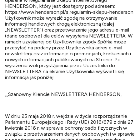
opisane w Regulaminie Sklepu Internetowego
HENDERSON, który jest dostępny pod adresem:
https://www.henderson.pl/s,regulamin-sklepu-henderson
Użytkownik może wyrazić zgodę na otrzymywanie
informacji handlowych drogą elektroniczną (dalej
„NEWSLETTER”) oraz przetwarzanie jego adresu e-mail
(dane osobowe) dla celów wysyłania NEWSLETTERA. W
ramach uzyskanej od Użytkownika zgody Spółka może
przesyłać na podany przez Użytkownika adres e-mail
newslettery oraz informacje o promocjach, konkursach i
nowych informacjach publikowanych na Stronie. Po
wyrażeniu woli przystąpienia przez Uczestnika do
NEWSLETTERA na ekranie Użytkownika wyświetli się
informacja jak poniżej:
„„Szanowny Kliencie NEWSLETTERA HENDERSON,
W dniu 25 maja 2018 r. wejdzie w życie rozporządzenie
Parlamentu Europejskiego i Rady (UE) 2016/679 z dnia 27
kwietnia 2016 r. w sprawie ochrony osób fizycznych w
związku z przetwarzaniem danych osobowych i w sprawie
swobodnego przepływu takich danych oraz uchylenia