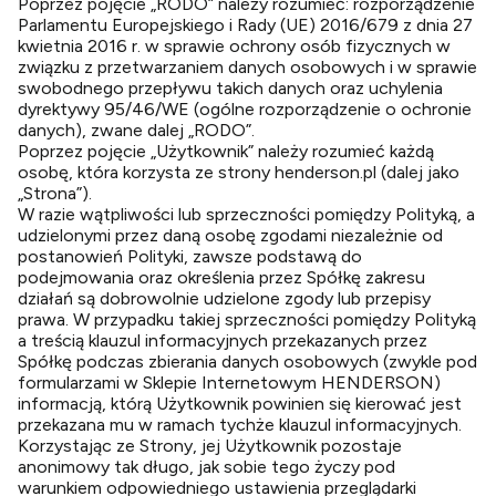
Poprzez pojęcie „RODO” należy rozumieć: rozporządzenie
Parlamentu Europejskiego i Rady (UE) 2016/679 z dnia 27
kwietnia 2016 r. w sprawie ochrony osób fizycznych w
związku z przetwarzaniem danych osobowych i w sprawie
swobodnego przepływu takich danych oraz uchylenia
dyrektywy 95/46/WE (ogólne rozporządzenie o ochronie
danych), zwane dalej „RODO”.
Poprzez pojęcie „Użytkownik” należy rozumieć każdą
osobę, która korzysta ze strony
henderson.pl
(dalej jako
„Strona”).
W razie wątpliwości lub sprzeczności pomiędzy Polityką, a
udzielonymi przez daną osobę zgodami niezależnie od
postanowień Polityki, zawsze podstawą do
podejmowania oraz określenia przez Spółkę zakresu
działań są dobrowolnie udzielone zgody lub przepisy
prawa. W przypadku takiej sprzeczności pomiędzy Polityką
a treścią klauzul informacyjnych przekazanych przez
Spółkę podczas zbierania danych osobowych (zwykle pod
formularzami w Sklepie Internetowym HENDERSON)
informacją, którą Użytkownik powinien się kierować jest
przekazana mu w ramach tychże klauzul informacyjnych.
Korzystając ze Strony, jej Użytkownik pozostaje
anonimowy tak długo, jak sobie tego życzy pod
warunkiem odpowiedniego ustawienia przeglądarki