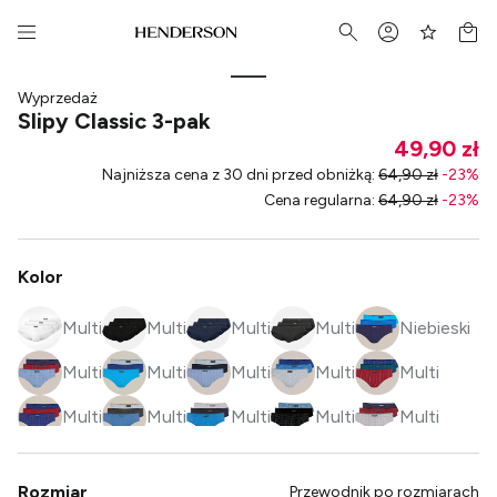
Wyprzedaż
Slipy Classic 3-pak
49,90 zł
Najniższa cena z 30 dni przed obniżką
:
64,90 zł
-
23
%
Cena regularna
:
64,90 zł
-
23
%
Kolor
Multi
Multi
Multi
Multi
Niebieski
Multi
Multi
Multi
Multi
Multi
Multi
Multi
Multi
Multi
Multi
Multi
Multi
Multi
Multi
Multi
Rozmiar
Przewodnik po rozmiarach